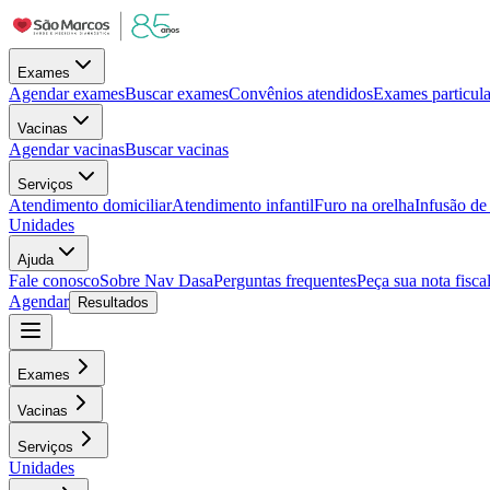
Exames
Agendar exames
Buscar exames
Convênios atendidos
Exames particula
Vacinas
Agendar vacinas
Buscar vacinas
Serviços
Atendimento domiciliar
Atendimento infantil
Furo na orelha
Infusão d
Unidades
Ajuda
Fale conosco
Sobre Nav Dasa
Perguntas frequentes
Peça sua nota fisca
Agendar
Resultados
Exames
Vacinas
Serviços
Unidades