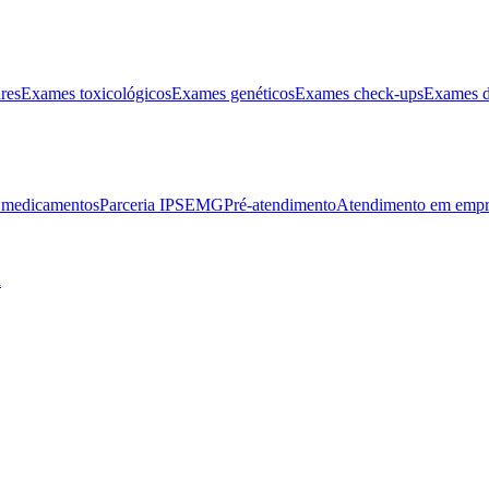
res
Exames toxicológicos
Exames genéticos
Exames check-ups
Exames d
e medicamentos
Parceria IPSEMG
Pré-atendimento
Atendimento em empr
l