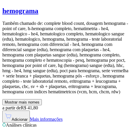
hemograma
Também chamado de:
complete blood count, dosagem hemograma -
point of care, h-hemograma completo, hematimetria - he4,
hematologico - he4, hematologico completo, hematologico sangue
(edta), hematologico, hemograma, hemograma - teste laboratorial
remoto, hemograma com diferencial - he4, hemograma com
diferencial sangue (edta), hemograma com plaquetas - he4,
hemograma com plaquetas sangue (edta), hemograma completo,
hemograma completo e hematoscopia - pesq, hemograma por poct,
hemograma por point of care, hg (hemograma) sangue (edta), hhc,
hmg - he4, hmg sangue (edta), poct para hemograma, serie vermelha
+ serie branca + plaquetas, hemograma pós - esforço , hemograma
completo - teste laboratorial remoto, eritrograma + leucograma +
plaquetas, cbc, sv + sb + plaquetas, eritrograma + leucograma,
hemograma com indices hematimetricos (vcm, hcm, chcm, rdw)
Mostrar mais nomes
a partir de
R$
41,80
Mais informações
Adicionar
Análises clínicas