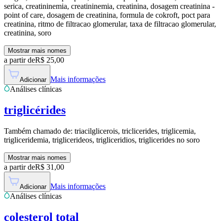
serica, creatininemia, creatininemia, creatinina, dosagem creatinina -
point of care, dosagem de creatinina, formula de cokroft, poct para
creatinina, ritmo de filtracao glomerular, taxa de filtracao glomerular,
creatinina, soro
Mostrar mais nomes
a partir de
R$
25,00
Mais informações
Adicionar
Análises clínicas
triglicérides
Também chamado de:
triacilglicerois, triclicerides, triglicemia,
trigliceridemia, triglicerideos, trigliceridios, triglicerides no soro
Mostrar mais nomes
a partir de
R$
31,00
Mais informações
Adicionar
Análises clínicas
colesterol total