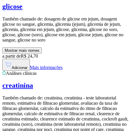
glicose
Também chamado de:
dosagem de glicose em jejum, dosagem
glicose no sangue, glicemia, glicemia (jejum), glicemia de jejum,
glicemia, glicemia em jejum, glicose, glicemia, glicose no soro,
glicose, glicose (soro), glicose em jejum, glicose jejum, glicose no
sangue, glicose no soro
Mostrar mais nomes
a partir de
R$
24,70
Mais informações
Adicionar
Análises clínicas
creatinina
Também chamado de:
creatinina, creatinina - teste laboratorial
remoto, estimativa de filtracao glomerular, avaliacao da taxa de
filtracao glomerular, calculo da estimativa do ritmo de filtracao
glomerular, calculo de estimativa de filtracao renal, clearence de
creatinina estimado, clearence estimado de creatinina, cockroft gault,
creatinina (soro), creatinina (teste laboratorial remoto), creatinina no
sangue, creatinina por poct, creatinina por point of care, creatinina