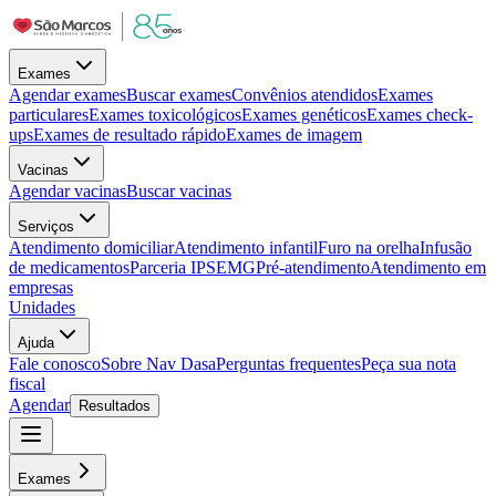
Exames
Agendar exames
Buscar exames
Convênios atendidos
Exames
particulares
Exames toxicológicos
Exames genéticos
Exames check-
ups
Exames de resultado rápido
Exames de imagem
Vacinas
Agendar vacinas
Buscar vacinas
Serviços
Atendimento domiciliar
Atendimento infantil
Furo na orelha
Infusão
de medicamentos
Parceria IPSEMG
Pré-atendimento
Atendimento em
empresas
Unidades
Ajuda
Fale conosco
Sobre Nav Dasa
Perguntas frequentes
Peça sua nota
fiscal
Agendar
Resultados
Exames