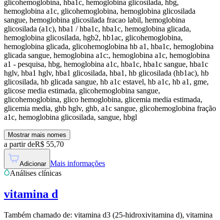
glicohemoglobina, hba1c, hemoglobina glicosilada, hbg,
hemoglobina a1c, glicohemoglobina, hemoglobina glicosilada
sangue, hemoglobina glicosilada fracao labil, hemoglobina
glicosilada (a1c), hba1 / hba1c, hba1c, hemoglobina glicada,
hemoglobina glicosilada, hgb2, hb1ac, glicohemoglobina,
hemoglobina glicada, glicohemoglobina hb a1, hba1c, hemoglobina
glicada sangue, hemoglobina a1c:, hemoglobina a1c, hemoglobina
a1 - pesquisa, hbg, hemoglobina a1c, hba1c, hba1c sangue, hba1c
hglv, hba1 hglv, hba1 glicosilada, hba1, hb glicosilada (hb1ac), hb
glicosilada, hb glicada sangue, hb a1c estavel, hb a1c, hb a1, gme,
glicose media estimada, glicohemoglobina sangue,
glicohemoglobina, glico hemoglobina, glicemia media estimada,
glicemia media, ghb hglv, ghb, a1c sangue, glicohemoglobina fração
a1c, hemoglobina glicosilada, sangue, hbgl
Mostrar mais nomes
a partir de
R$
55,70
Mais informações
Adicionar
Análises clínicas
vitamina d
Também chamado de:
vitamina d3 (25-hidroxivitamina d), vitamina