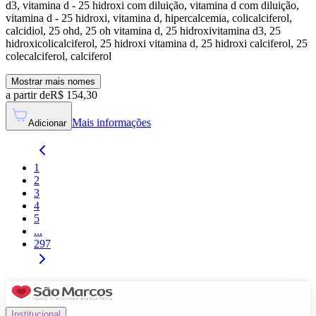
d3, vitamina d - 25 hidroxi com diluição, vitamina d com diluição,
vitamina d - 25 hidroxi, vitamina d, hipercalcemia, colicalciferol,
calcidiol, 25 ohd, 25 oh vitamina d, 25 hidroxivitamina d3, 25
hidroxicolicalciferol, 25 hidroxi vitamina d, 25 hidroxi calciferol, 25
colecalciferol, calciferol
Mostrar mais nomes
a partir de
R$
154,30
Mais informações
Adicionar
1
2
3
4
5
...
297
Institucional