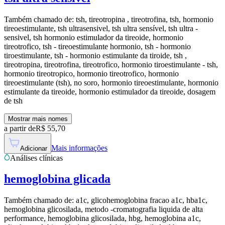
Também chamado de:
tsh, tireotropina , tireotrofina, tsh, hormonio
tireoestimulante, tsh ultrasensivel, tsh ultra sensível, tsh ultra -
sensivel, tsh hormonio estimulador da tireoide, hormonio
tireotrofico, tsh - tireoestimulante hormonio, tsh - hormonio
tiroestimulante, tsh - hormonio estimulante da tiroide, tsh ,
tireotropina, tireotrofina, tireotrofico, hormonio tiroestimulante - tsh,
hormonio tireotropico, hormonio tireotrofico, hormonio
tireoestimulante (tsh), no soro, hormonio tireoestimulante, hormonio
estimulante da tireoide, hormonio estimulador da tireoide, dosagem
de tsh
Mostrar mais nomes
a partir de
R$
55,70
Mais informações
Adicionar
Análises clínicas
hemoglobina glicada
Também chamado de:
a1c, glicohemoglobina fracao a1c, hba1c,
hemoglobina glicosilada, metodo -cromatografia liquida de alta
performance, hemoglobina glicosilada, hbg, hemoglobina a1c,