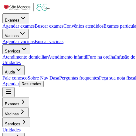
Exames
Agendar exames
Buscar exames
Convênios atendidos
Exames particula
Vacinas
Agendar vacinas
Buscar vacinas
Serviços
Atendimento domiciliar
Atendimento infantil
Furo na orelha
Infusão d
Unidades
Ajuda
Fale conosco
Sobre Nav Dasa
Perguntas frequentes
Peça sua nota fisca
Agendar
Resultados
Exames
Vacinas
Serviços
Unidades