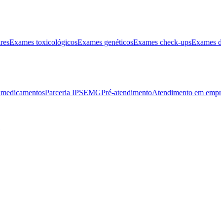
res
Exames toxicológicos
Exames genéticos
Exames check-ups
Exames d
e medicamentos
Parceria IPSEMG
Pré-atendimento
Atendimento em empr
l