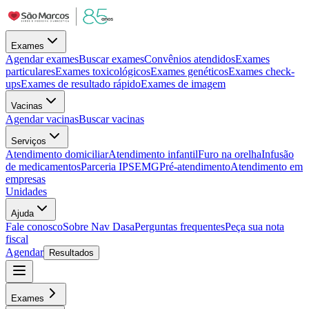
Exames
Agendar exames
Buscar exames
Convênios atendidos
Exames
particulares
Exames toxicológicos
Exames genéticos
Exames check-
ups
Exames de resultado rápido
Exames de imagem
Vacinas
Agendar vacinas
Buscar vacinas
Serviços
Atendimento domiciliar
Atendimento infantil
Furo na orelha
Infusão
de medicamentos
Parceria IPSEMG
Pré-atendimento
Atendimento em
empresas
Unidades
Ajuda
Fale conosco
Sobre Nav Dasa
Perguntas frequentes
Peça sua nota
fiscal
Agendar
Resultados
Exames