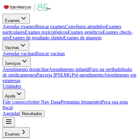
Exames
Agendar exames
Buscar exames
Convênios atendidos
Exames
particulares
Exames toxicológicos
Exames genéticos
Exames check-
ups
Exames de resultado rápido
Exames de imagem
Vacinas
Agendar vacinas
Buscar vacinas
Serviços
Atendimento domiciliar
Atendimento infantil
Furo na orelha
Infusão
de medicamentos
Parceria IPSEMG
Pré-atendimento
Atendimento em
empresas
Unidades
Ajuda
Fale conosco
Sobre Nav Dasa
Perguntas frequentes
Peça sua nota
fiscal
Agendar
Resultados
Exames