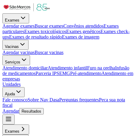
Exames
Agendar exames
Buscar exames
Convênios atendidos
Exames
particulares
Exames toxicológicos
Exames genéticos
Exames check-
ups
Exames de resultado rápido
Exames de imagem
Vacinas
Agendar vacinas
Buscar vacinas
Serviços
Atendimento domiciliar
Atendimento infantil
Furo na orelha
Infusão
de medicamentos
Parceria IPSEMG
Pré-atendimento
Atendimento em
empresas
Unidades
Ajuda
Fale conosco
Sobre Nav Dasa
Perguntas frequentes
Peça sua nota
fiscal
Agendar
Resultados
Exames