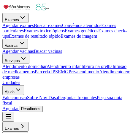
Exames
Agendar exames
Buscar exames
Convênios atendidos
Exames
particulares
Exames toxicológicos
Exames genéticos
Exames check-
ups
Exames de resultado rápido
Exames de imagem
Vacinas
Agendar vacinas
Buscar vacinas
Serviços
Atendimento domiciliar
Atendimento infantil
Furo na orelha
Infusão
de medicamentos
Parceria IPSEMG
Pré-atendimento
Atendimento em
empresas
Unidades
Ajuda
Fale conosco
Sobre Nav Dasa
Perguntas frequentes
Peça sua nota
fiscal
Agendar
Resultados
Exames