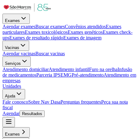
Exames
Agendar exames
Buscar exames
Convênios atendidos
Exames
particulares
Exames toxicológicos
Exames genéticos
Exames check-
ups
Exames de resultado rápido
Exames de imagem
Vacinas
Agendar vacinas
Buscar vacinas
Serviços
Atendimento domiciliar
Atendimento infantil
Furo na orelha
Infusão
de medicamentos
Parceria IPSEMG
Pré-atendimento
Atendimento em
empresas
Unidades
Ajuda
Fale conosco
Sobre Nav Dasa
Perguntas frequentes
Peça sua nota
fiscal
Agendar
Resultados
Exames