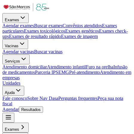
Exames
Agendar exames
Buscar exames
Convênios atendidos
Exames
particulares
Exames toxicológicos
Exames genéticos
Exames check-
ups
Exames de resultado rápido
Exames de imagem
Vacinas
Agendar vacinas
Buscar vacinas
Serviços
Atendimento domiciliar
Atendimento infantil
Furo na orelha
Infusão
de medicamentos
Parceria IPSEMG
Pré-atendimento
Atendimento em
empresas
Unidades
Ajuda
Fale conosco
Sobre Nav Dasa
Perguntas frequentes
Peça sua nota
fiscal
Agendar
Resultados
Exames