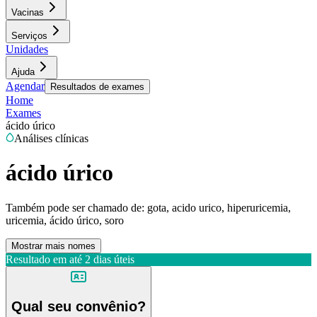
Vacinas
Serviços
Unidades
Ajuda
Agendar
Resultados de exames
Home
Exames
ácido úrico
Análises clínicas
ácido úrico
Também pode ser chamado de:
gota, acido urico, hiperuricemia,
uricemia, ácido úrico, soro
Mostrar mais nomes
Resultado em até
2 dias úteis
Qual seu convênio?