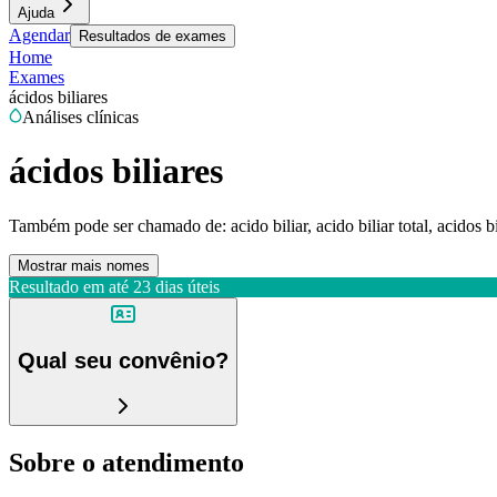
Ajuda
Agendar
Resultados de exames
Home
Exames
ácidos biliares
Análises clínicas
ácidos biliares
Também pode ser chamado de:
acido biliar, acido biliar total, acidos bi
Mostrar mais nomes
Resultado em até
23 dias úteis
Qual seu convênio?
Sobre o atendimento