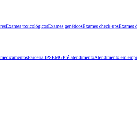
res
Exames toxicológicos
Exames genéticos
Exames check-ups
Exames d
e medicamentos
Parceria IPSEMG
Pré-atendimento
Atendimento em empr
l