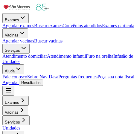
Exames
Agendar exames
Buscar exames
Convênios atendidos
Exames particula
Vacinas
Agendar vacinas
Buscar vacinas
Serviços
Atendimento domiciliar
Atendimento infantil
Furo na orelha
Infusão d
Unidades
Ajuda
Fale conosco
Sobre Nav Dasa
Perguntas frequentes
Peça sua nota fisca
Agendar
Resultados
Exames
Vacinas
Serviços
Unidades