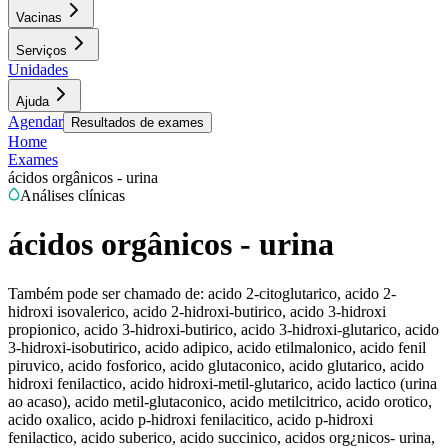
Vacinas
Serviços
Unidades
Ajuda
Agendar
Resultados de exames
Home
Exames
ácidos orgânicos - urina
Análises clínicas
ácidos orgânicos - urina
Também pode ser chamado de:
acido 2-citoglutarico, acido 2-
hidroxi isovalerico, acido 2-hidroxi-butirico, acido 3-hidroxi
propionico, acido 3-hidroxi-butirico, acido 3-hidroxi-glutarico, acido
3-hidroxi-isobutirico, acido adipico, acido etilmalonico, acido fenil
piruvico, acido fosforico, acido glutaconico, acido glutarico, acido
hidroxi fenilactico, acido hidroxi-metil-glutarico, acido lactico (urina
ao acaso), acido metil-glutaconico, acido metilcitrico, acido orotico,
acido oxalico, acido p-hidroxi fenilacitico, acido p-hidroxi
fenilactico, acido suberico, acido succinico, acidos org¿nicos- urina,