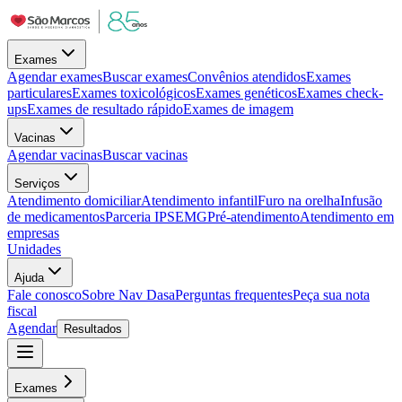
Exames
Agendar exames
Buscar exames
Convênios atendidos
Exames
particulares
Exames toxicológicos
Exames genéticos
Exames check-
ups
Exames de resultado rápido
Exames de imagem
Vacinas
Agendar vacinas
Buscar vacinas
Serviços
Atendimento domiciliar
Atendimento infantil
Furo na orelha
Infusão
de medicamentos
Parceria IPSEMG
Pré-atendimento
Atendimento em
empresas
Unidades
Ajuda
Fale conosco
Sobre Nav Dasa
Perguntas frequentes
Peça sua nota
fiscal
Agendar
Resultados
Exames