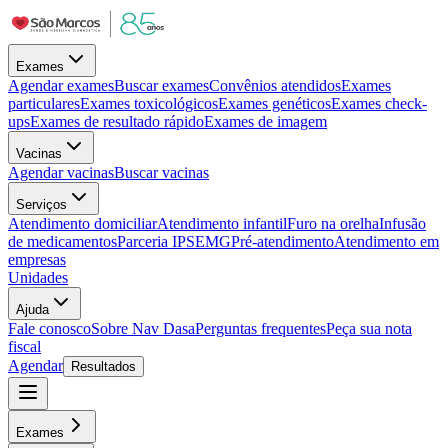
Exames
Agendar exames
Buscar exames
Convênios atendidos
Exames
particulares
Exames toxicológicos
Exames genéticos
Exames check-
ups
Exames de resultado rápido
Exames de imagem
Vacinas
Agendar vacinas
Buscar vacinas
Serviços
Atendimento domiciliar
Atendimento infantil
Furo na orelha
Infusão
de medicamentos
Parceria IPSEMG
Pré-atendimento
Atendimento em
empresas
Unidades
Ajuda
Fale conosco
Sobre Nav Dasa
Perguntas frequentes
Peça sua nota
fiscal
Agendar
Resultados
Exames