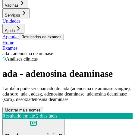
Vacinas
Serviços
Unidades
Ajuda
Agendar
Resultados de exames
Home
Exames
ada - adenosina deaminase
Análises clínicas
ada - adenosina deaminase
Também pode ser chamado de:
ada (adenosina de aminase-sangue),
ada soro, ada., adasg, adenosina deaminase, adenosina deaminase
(soro), desoxiadenosina deaminase
Mostrar mais nomes
Resultado em até
2 dias úteis