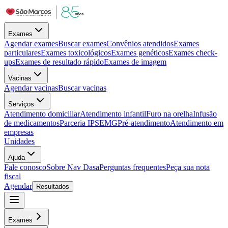
Exames
Agendar exames
Buscar exames
Convênios atendidos
Exames
particulares
Exames toxicológicos
Exames genéticos
Exames check-
ups
Exames de resultado rápido
Exames de imagem
Vacinas
Agendar vacinas
Buscar vacinas
Serviços
Atendimento domiciliar
Atendimento infantil
Furo na orelha
Infusão
de medicamentos
Parceria IPSEMG
Pré-atendimento
Atendimento em
empresas
Unidades
Ajuda
Fale conosco
Sobre Nav Dasa
Perguntas frequentes
Peça sua nota
fiscal
Agendar
Resultados
Exames