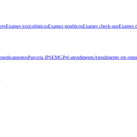
res
Exames toxicológicos
Exames genéticos
Exames check-ups
Exames d
e medicamentos
Parceria IPSEMG
Pré-atendimento
Atendimento em empr
l