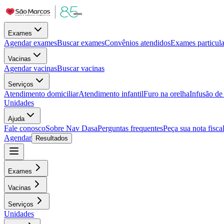
Exames
Agendar exames
Buscar exames
Convênios atendidos
Exames particula
Vacinas
Agendar vacinas
Buscar vacinas
Serviços
Atendimento domiciliar
Atendimento infantil
Furo na orelha
Infusão d
Unidades
Ajuda
Fale conosco
Sobre Nav Dasa
Perguntas frequentes
Peça sua nota fisca
Agendar
Resultados
Exames
Vacinas
Serviços
Unidades