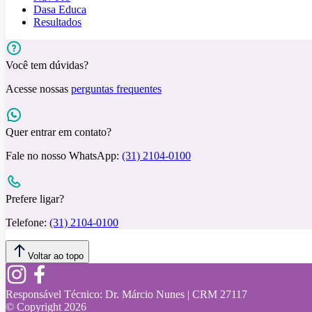
Dasa Educa
Resultados
Você tem dúvidas?
Acesse nossas
perguntas frequentes
Quer entrar em contato?
Fale no nosso WhatsApp:
(31) 2104-0100
Prefere ligar?
Telefone:
(31) 2104-0100
Voltar ao topo
Responsável Técnico:
Dr. Márcio Nunes | CRM 27117
© Copyright
2026