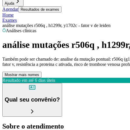
Ajuda
Agendar
Resultados de exames
Home
Exames
análise mutações r506q , h1299r, y1702c - fator v de leiden
Análises clínicas
análise mutações r506q , h1299r,
Também pode ser chamado de:
analise da mutação pontual: r506q (g16
fator v, resistência a proteina c ativada, risco de trombose venosa p
Mostrar mais nomes
Resultado em até
6 dias úteis
Qual seu convênio?
Sobre o atendimento