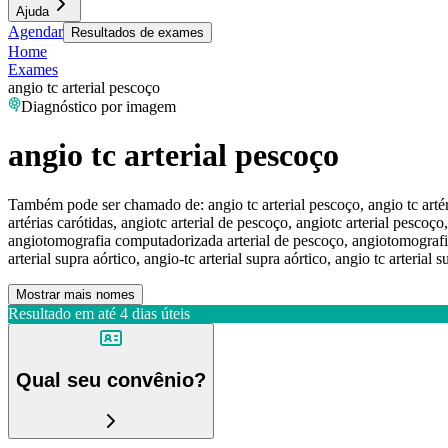
Ajuda
Agendar
Resultados de exames
Home
Exames
angio tc arterial pescoço
Diagnóstico por imagem
angio tc arterial pescoço
Também pode ser chamado de:
angio tc arterial pescoço, angio tc ar
artérias carótidas, angiotc arterial de pescoço, angiotc arterial pescoç
angiotomografia computadorizada arterial de pescoço, angiotomografia
arterial supra aórtico, angio-tc arterial supra aórtico, angio tc arterial s
Mostrar mais nomes
Resultado em até
4 dias úteis
Qual seu convênio?