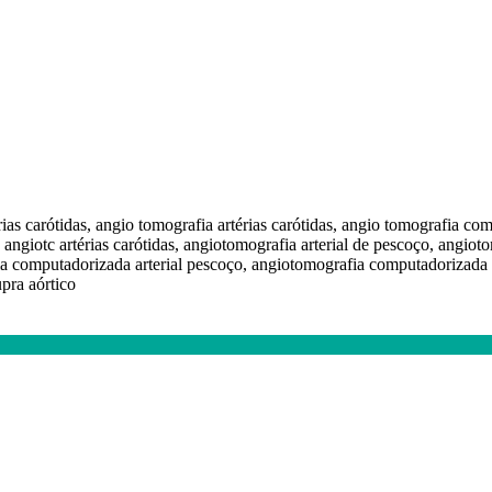
térias carótidas, angio tomografia artérias carótidas, angio tomografia 
o, angiotc artérias carótidas, angiotomografia arterial de pescoço, angiot
 computadorizada arterial pescoço, angiotomografia computadorizada art
upra aórtico