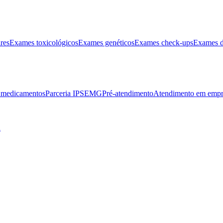
res
Exames toxicológicos
Exames genéticos
Exames check-ups
Exames d
e medicamentos
Parceria IPSEMG
Pré-atendimento
Atendimento em empr
l