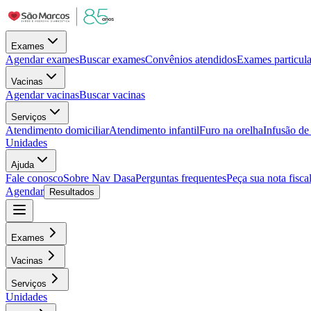
Exames
Agendar exames
Buscar exames
Convênios atendidos
Exames particula
Vacinas
Agendar vacinas
Buscar vacinas
Serviços
Atendimento domiciliar
Atendimento infantil
Furo na orelha
Infusão d
Unidades
Ajuda
Fale conosco
Sobre Nav Dasa
Perguntas frequentes
Peça sua nota fisca
Agendar
Resultados
Exames
Vacinas
Serviços
Unidades