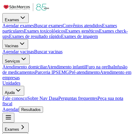
Exames
Agendar exames
Buscar exames
Convênios atendidos
Exames
particulares
Exames toxicológicos
Exames genéticos
Exames check-
ups
Exames de resultado rápido
Exames de imagem
Vacinas
Agendar vacinas
Buscar vacinas
Serviços
Atendimento domiciliar
Atendimento infantil
Furo na orelha
Infusão
de medicamentos
Parceria IPSEMG
Pré-atendimento
Atendimento em
empresas
Unidades
Ajuda
Fale conosco
Sobre Nav Dasa
Perguntas frequentes
Peça sua nota
fiscal
Agendar
Resultados
Exames