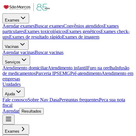
Exames
Agendar exames
Buscar exames
Convênios atendidos
Exames
particulares
Exames toxicológicos
Exames genéticos
Exames check-
ups
Exames de resultado rápido
Exames de imagem
Vacinas
Agendar vacinas
Buscar vacinas
Serviços
Atendimento domiciliar
Atendimento infantil
Furo na orelha
Infusão
de medicamentos
Parceria IPSEMG
Pré-atendimento
Atendimento em
empresas
Unidades
Ajuda
Fale conosco
Sobre Nav Dasa
Perguntas frequentes
Peça sua nota
fiscal
Agendar
Resultados
Exames