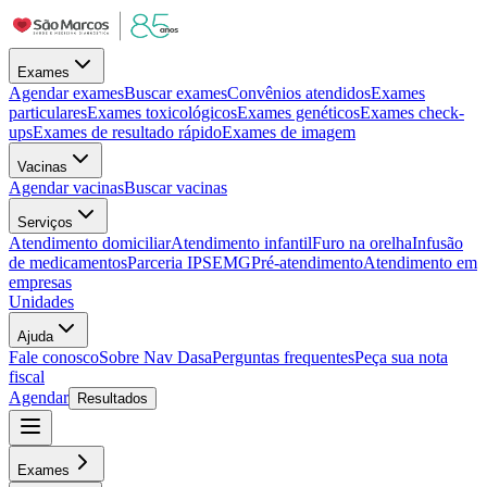
Exames
Agendar exames
Buscar exames
Convênios atendidos
Exames
particulares
Exames toxicológicos
Exames genéticos
Exames check-
ups
Exames de resultado rápido
Exames de imagem
Vacinas
Agendar vacinas
Buscar vacinas
Serviços
Atendimento domiciliar
Atendimento infantil
Furo na orelha
Infusão
de medicamentos
Parceria IPSEMG
Pré-atendimento
Atendimento em
empresas
Unidades
Ajuda
Fale conosco
Sobre Nav Dasa
Perguntas frequentes
Peça sua nota
fiscal
Agendar
Resultados
Exames