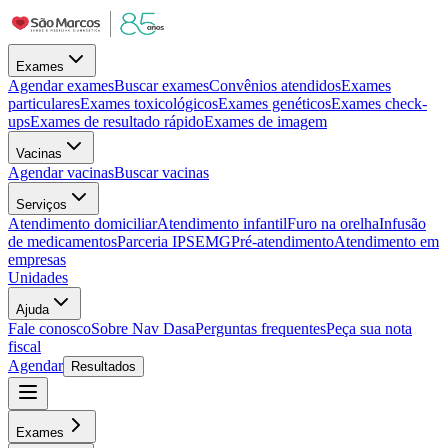
Exames
Agendar exames
Buscar exames
Convênios atendidos
Exames
particulares
Exames toxicológicos
Exames genéticos
Exames check-
ups
Exames de resultado rápido
Exames de imagem
Vacinas
Agendar vacinas
Buscar vacinas
Serviços
Atendimento domiciliar
Atendimento infantil
Furo na orelha
Infusão
de medicamentos
Parceria IPSEMG
Pré-atendimento
Atendimento em
empresas
Unidades
Ajuda
Fale conosco
Sobre Nav Dasa
Perguntas frequentes
Peça sua nota
fiscal
Agendar
Resultados
Exames