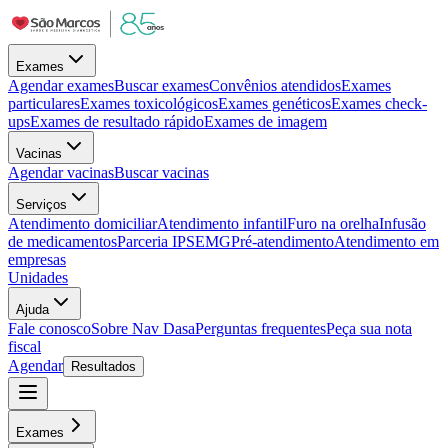
Exames
Agendar exames
Buscar exames
Convênios atendidos
Exames
particulares
Exames toxicológicos
Exames genéticos
Exames check-
ups
Exames de resultado rápido
Exames de imagem
Vacinas
Agendar vacinas
Buscar vacinas
Serviços
Atendimento domiciliar
Atendimento infantil
Furo na orelha
Infusão
de medicamentos
Parceria IPSEMG
Pré-atendimento
Atendimento em
empresas
Unidades
Ajuda
Fale conosco
Sobre Nav Dasa
Perguntas frequentes
Peça sua nota
fiscal
Agendar
Resultados
Exames