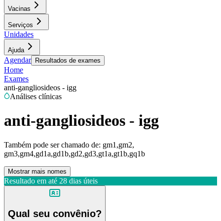
Vacinas
Serviços
Unidades
Ajuda
Agendar
Resultados de exames
Home
Exames
anti-gangliosideos - igg
Análises clínicas
anti-gangliosideos - igg
Também pode ser chamado de:
gm1,gm2,
gm3,gm4,gd1a,gd1b,gd2,gd3,gt1a,gt1b,gq1b
Mostrar mais nomes
Resultado em até
28 dias úteis
Qual seu convênio?