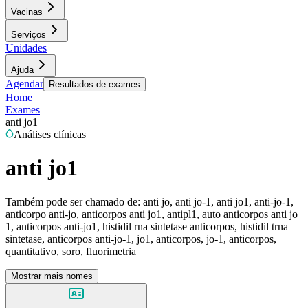
Vacinas
Serviços
Unidades
Ajuda
Agendar
Resultados de exames
Home
Exames
anti jo1
Análises clínicas
anti jo1
Também pode ser chamado de:
anti jo, anti jo-1, anti jo1, anti-jo-1,
anticorpo anti-jo, anticorpos anti jo1, antipl1, auto anticorpos anti jo
1, anticorpos anti-jo1, histidil rna sintetase anticorpos, histidil trna
sintetase, anticorpos anti-jo-1, jo1, anticorpos, jo-1, anticorpos,
quantitativo, soro, fluorimetria
Mostrar mais nomes