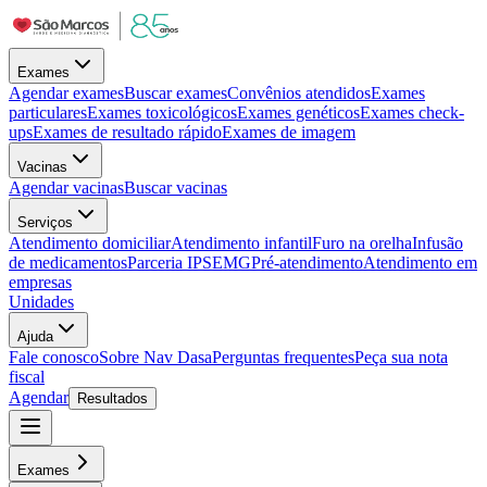
Exames
Agendar exames
Buscar exames
Convênios atendidos
Exames
particulares
Exames toxicológicos
Exames genéticos
Exames check-
ups
Exames de resultado rápido
Exames de imagem
Vacinas
Agendar vacinas
Buscar vacinas
Serviços
Atendimento domiciliar
Atendimento infantil
Furo na orelha
Infusão
de medicamentos
Parceria IPSEMG
Pré-atendimento
Atendimento em
empresas
Unidades
Ajuda
Fale conosco
Sobre Nav Dasa
Perguntas frequentes
Peça sua nota
fiscal
Agendar
Resultados
Exames