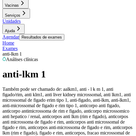
Vacinas
Serviços
Unidades
Ajuda
Agendar
Resultados de exames
Home
Exames
anti-lkm 1
Análises clínicas
anti-lkm 1
Também pode ser chamado de:
aalkm1, anti - l k m 1, anti
figado/rim, anti klm1, anti liver kidney microssomal, anti lkm1, anti
microssomal de figado erim tipo 1, anti-figado, anti-lkm, anti-lkm1,
anti-microssomal de figado e rim tipo 1, anticorpo anti figado,
anticorpo antimicrossoma de rim e figado, anticorpo microssomico
anti hepatico / renal, anticorpos anti lkm (rim e figado), anticorpos
anti microssoma de figado e rim, anticorpos anti microssomal de
figado e rim, anticorpos anti-microssoma de figado e rim, anticorpos
lkm (rim e figado), figado e rim, anticorpos, fracao microssomal de