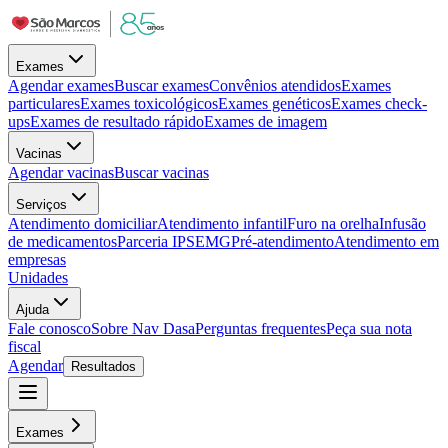
Exames
Agendar exames
Buscar exames
Convênios atendidos
Exames
particulares
Exames toxicológicos
Exames genéticos
Exames check-
ups
Exames de resultado rápido
Exames de imagem
Vacinas
Agendar vacinas
Buscar vacinas
Serviços
Atendimento domiciliar
Atendimento infantil
Furo na orelha
Infusão
de medicamentos
Parceria IPSEMG
Pré-atendimento
Atendimento em
empresas
Unidades
Ajuda
Fale conosco
Sobre Nav Dasa
Perguntas frequentes
Peça sua nota
fiscal
Agendar
Resultados
Exames