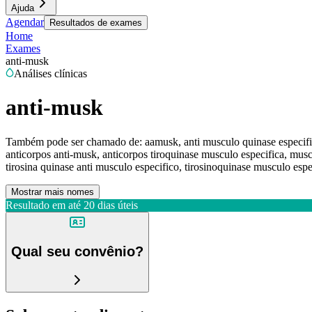
Ajuda
Agendar
Resultados de exames
Home
Exames
anti-musk
Análises clínicas
anti-musk
Também pode ser chamado de:
aamusk, anti musculo quinase especific
anticorpos anti-musk, anticorpos tiroquinase musculo especifica, musc
tirosina quinase anti musculo especifico, tirosinoquinase musculo espe
Mostrar mais nomes
Resultado em até
20 dias úteis
Qual seu convênio?