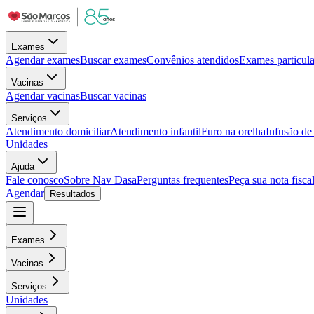
Exames
Agendar exames
Buscar exames
Convênios atendidos
Exames particula
Vacinas
Agendar vacinas
Buscar vacinas
Serviços
Atendimento domiciliar
Atendimento infantil
Furo na orelha
Infusão d
Unidades
Ajuda
Fale conosco
Sobre Nav Dasa
Perguntas frequentes
Peça sua nota fisca
Agendar
Resultados
Exames
Vacinas
Serviços
Unidades