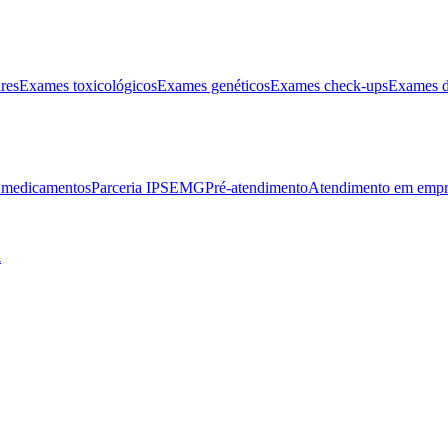
res
Exames toxicológicos
Exames genéticos
Exames check-ups
Exames d
e medicamentos
Parceria IPSEMG
Pré-atendimento
Atendimento em empr
l