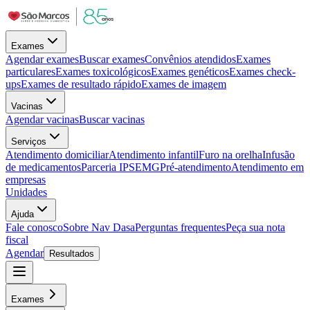
Exames
Agendar exames
Buscar exames
Convênios atendidos
Exames
particulares
Exames toxicológicos
Exames genéticos
Exames check-
ups
Exames de resultado rápido
Exames de imagem
Vacinas
Agendar vacinas
Buscar vacinas
Serviços
Atendimento domiciliar
Atendimento infantil
Furo na orelha
Infusão
de medicamentos
Parceria IPSEMG
Pré-atendimento
Atendimento em
empresas
Unidades
Ajuda
Fale conosco
Sobre Nav Dasa
Perguntas frequentes
Peça sua nota
fiscal
Agendar
Resultados
Exames