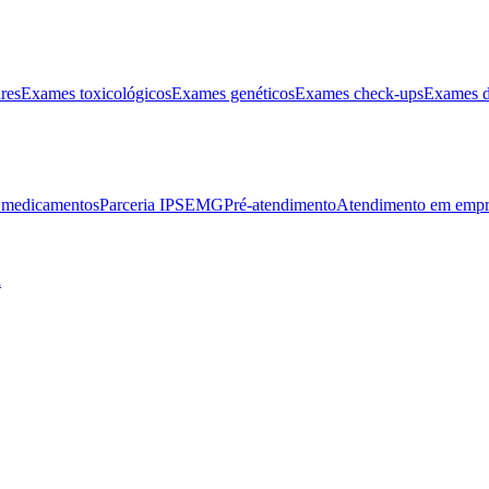
res
Exames toxicológicos
Exames genéticos
Exames check-ups
Exames d
e medicamentos
Parceria IPSEMG
Pré-atendimento
Atendimento em empr
l