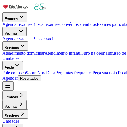
Exames
Agendar exames
Buscar exames
Convênios atendidos
Exames particula
Vacinas
Agendar vacinas
Buscar vacinas
Serviços
Atendimento domiciliar
Atendimento infantil
Furo na orelha
Infusão d
Unidades
Ajuda
Fale conosco
Sobre Nav Dasa
Perguntas frequentes
Peça sua nota fisca
Agendar
Resultados
Exames
Vacinas
Serviços
Unidades