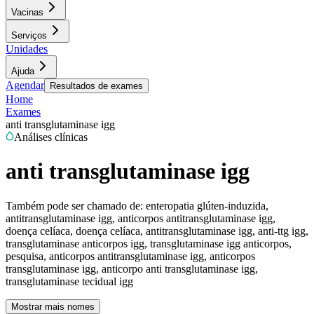
Vacinas
Serviços
Unidades
Ajuda
Agendar
Resultados de exames
Home
Exames
anti transglutaminase igg
Análises clínicas
anti transglutaminase igg
Também pode ser chamado de:
enteropatia glúten-induzida,
antitransglutaminase igg, anticorpos antitransglutaminase igg,
doença celíaca, doença celíaca, antitransglutaminase igg, anti-ttg igg,
transglutaminase anticorpos igg, transglutaminase igg anticorpos,
pesquisa, anticorpos antitransglutaminase igg, anticorpos
transglutaminase igg, anticorpo anti transglutaminase igg,
transglutaminase tecidual igg
Mostrar mais nomes