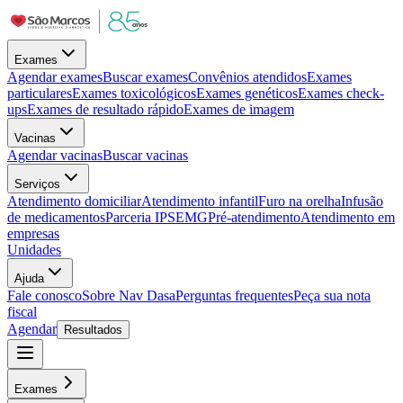
Exames
Agendar exames
Buscar exames
Convênios atendidos
Exames
particulares
Exames toxicológicos
Exames genéticos
Exames check-
ups
Exames de resultado rápido
Exames de imagem
Vacinas
Agendar vacinas
Buscar vacinas
Serviços
Atendimento domiciliar
Atendimento infantil
Furo na orelha
Infusão
de medicamentos
Parceria IPSEMG
Pré-atendimento
Atendimento em
empresas
Unidades
Ajuda
Fale conosco
Sobre Nav Dasa
Perguntas frequentes
Peça sua nota
fiscal
Agendar
Resultados
Exames