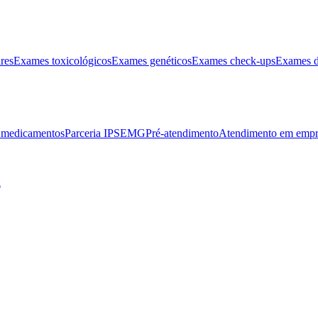
res
Exames toxicológicos
Exames genéticos
Exames check-ups
Exames d
e medicamentos
Parceria IPSEMG
Pré-atendimento
Atendimento em empr
l