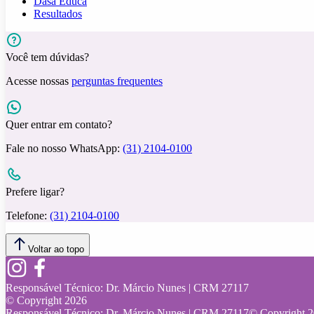
Dasa Educa
Resultados
Você tem dúvidas?
Acesse nossas
perguntas frequentes
Quer entrar em contato?
Fale no nosso WhatsApp:
(31) 2104-0100
Prefere ligar?
Telefone:
(31) 2104-0100
Voltar ao topo
Responsável Técnico:
Dr. Márcio Nunes | CRM 27117
© Copyright
2026
Responsável Técnico:
Dr. Márcio Nunes | CRM 27117
© Copyright
2