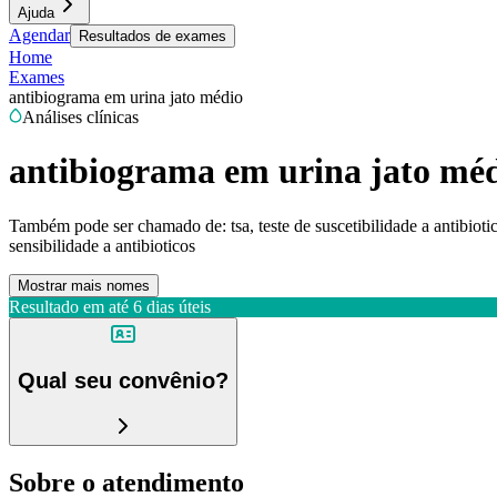
Ajuda
Agendar
Resultados de exames
Home
Exames
antibiograma em urina jato médio
Análises clínicas
antibiograma em urina jato mé
Também pode ser chamado de:
tsa, teste de suscetibilidade a antibio
sensibilidade a antibioticos
Mostrar mais nomes
Resultado em até
6 dias úteis
Qual seu convênio?
Sobre o atendimento