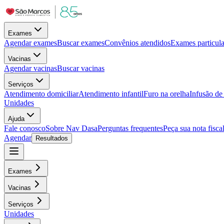
Exames
Agendar exames
Buscar exames
Convênios atendidos
Exames particula
Vacinas
Agendar vacinas
Buscar vacinas
Serviços
Atendimento domiciliar
Atendimento infantil
Furo na orelha
Infusão d
Unidades
Ajuda
Fale conosco
Sobre Nav Dasa
Perguntas frequentes
Peça sua nota fisca
Agendar
Resultados
Exames
Vacinas
Serviços
Unidades