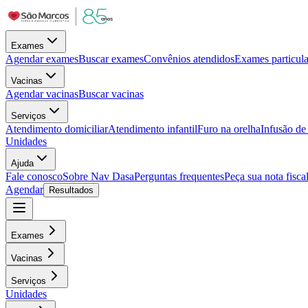
Exames
Agendar exames
Buscar exames
Convênios atendidos
Exames particula
Vacinas
Agendar vacinas
Buscar vacinas
Serviços
Atendimento domiciliar
Atendimento infantil
Furo na orelha
Infusão d
Unidades
Ajuda
Fale conosco
Sobre Nav Dasa
Perguntas frequentes
Peça sua nota fisca
Agendar
Resultados
Exames
Vacinas
Serviços
Unidades