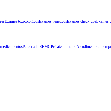
res
Exames toxicológicos
Exames genéticos
Exames check-ups
Exames d
e medicamentos
Parceria IPSEMG
Pré-atendimento
Atendimento em empr
l