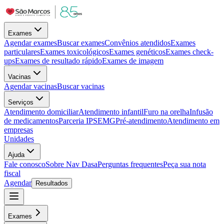
Exames
Agendar exames
Buscar exames
Convênios atendidos
Exames
particulares
Exames toxicológicos
Exames genéticos
Exames check-
ups
Exames de resultado rápido
Exames de imagem
Vacinas
Agendar vacinas
Buscar vacinas
Serviços
Atendimento domiciliar
Atendimento infantil
Furo na orelha
Infusão
de medicamentos
Parceria IPSEMG
Pré-atendimento
Atendimento em
empresas
Unidades
Ajuda
Fale conosco
Sobre Nav Dasa
Perguntas frequentes
Peça sua nota
fiscal
Agendar
Resultados
Exames