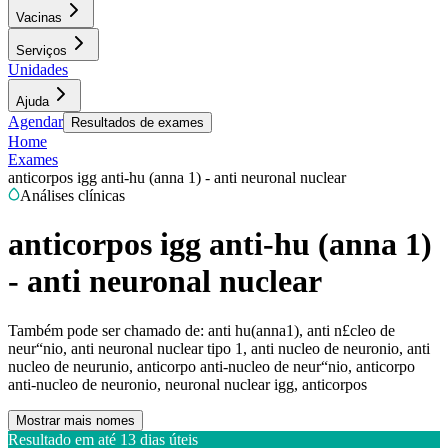
Vacinas
Serviços
Unidades
Ajuda
Agendar
Resultados de exames
Home
Exames
anticorpos igg anti-hu (anna 1) - anti neuronal nuclear
Análises clínicas
anticorpos igg anti-hu (anna 1)
- anti neuronal nuclear
Também pode ser chamado de:
anti hu(anna1), anti n£cleo de
neur“nio, anti neuronal nuclear tipo 1, anti nucleo de neuronio, anti
nucleo de neurunio, anticorpo anti-nucleo de neur“nio, anticorpo
anti-nucleo de neuronio, neuronal nuclear igg, anticorpos
Mostrar mais nomes
Resultado em até
13 dias úteis