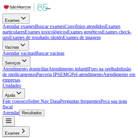
Exames
Agendar exames
Buscar exames
Convênios atendidos
Exames
particulares
Exames toxicológicos
Exames genéticos
Exames check-
ups
Exames de resultado rápido
Exames de imagem
Vacinas
Agendar vacinas
Buscar vacinas
Serviços
Atendimento domiciliar
Atendimento infantil
Furo na orelha
Infusão
de medicamentos
Parceria IPSEMG
Pré-atendimento
Atendimento em
empresas
Unidades
Ajuda
Fale conosco
Sobre Nav Dasa
Perguntas frequentes
Peça sua nota
fiscal
Agendar
Resultados
Exames