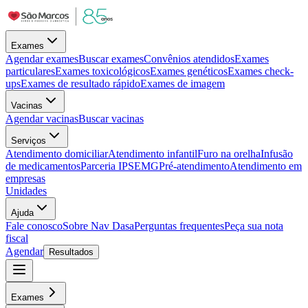
Exames
Agendar exames
Buscar exames
Convênios atendidos
Exames
particulares
Exames toxicológicos
Exames genéticos
Exames check-
ups
Exames de resultado rápido
Exames de imagem
Vacinas
Agendar vacinas
Buscar vacinas
Serviços
Atendimento domiciliar
Atendimento infantil
Furo na orelha
Infusão
de medicamentos
Parceria IPSEMG
Pré-atendimento
Atendimento em
empresas
Unidades
Ajuda
Fale conosco
Sobre Nav Dasa
Perguntas frequentes
Peça sua nota
fiscal
Agendar
Resultados
Exames