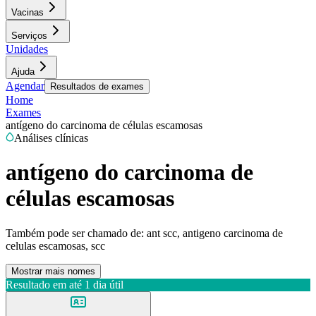
Vacinas
Serviços
Unidades
Ajuda
Agendar
Resultados de exames
Home
Exames
antígeno do carcinoma de células escamosas
Análises clínicas
antígeno do carcinoma de
células escamosas
Também pode ser chamado de:
ant scc, antigeno carcinoma de
celulas escamosas, scc
Mostrar mais nomes
Resultado em até
1 dia útil