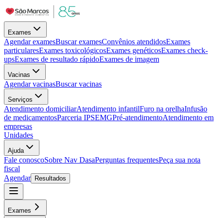
Exames
Agendar exames
Buscar exames
Convênios atendidos
Exames
particulares
Exames toxicológicos
Exames genéticos
Exames check-
ups
Exames de resultado rápido
Exames de imagem
Vacinas
Agendar vacinas
Buscar vacinas
Serviços
Atendimento domiciliar
Atendimento infantil
Furo na orelha
Infusão
de medicamentos
Parceria IPSEMG
Pré-atendimento
Atendimento em
empresas
Unidades
Ajuda
Fale conosco
Sobre Nav Dasa
Perguntas frequentes
Peça sua nota
fiscal
Agendar
Resultados
Exames