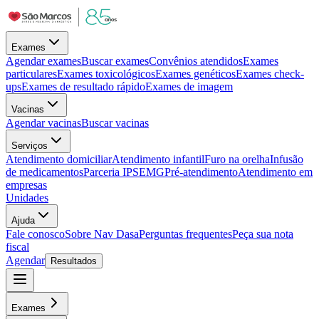
Exames
Agendar exames
Buscar exames
Convênios atendidos
Exames
particulares
Exames toxicológicos
Exames genéticos
Exames check-
ups
Exames de resultado rápido
Exames de imagem
Vacinas
Agendar vacinas
Buscar vacinas
Serviços
Atendimento domiciliar
Atendimento infantil
Furo na orelha
Infusão
de medicamentos
Parceria IPSEMG
Pré-atendimento
Atendimento em
empresas
Unidades
Ajuda
Fale conosco
Sobre Nav Dasa
Perguntas frequentes
Peça sua nota
fiscal
Agendar
Resultados
Exames