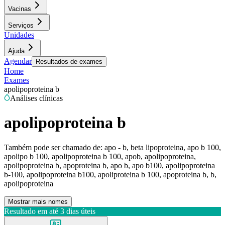
Vacinas
Serviços
Unidades
Ajuda
Agendar
Resultados de exames
Home
Exames
apolipoproteina b
Análises clínicas
apolipoproteina b
Também pode ser chamado de:
apo - b, beta lipoproteina, apo b 100,
apolipo b 100, apolipoproteina b 100, apob, apolipoproteina,
apolipoproteina b, apoproteina b, apo b, apo b100, apolipoproteina
b-100, apolipoproteina b100, apoliproteina b 100, apoproteina b, b,
apolipoproteina
Mostrar mais nomes
Resultado em até
3 dias úteis