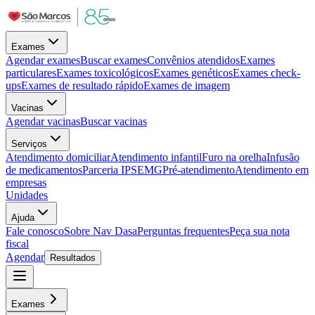
Exames
Agendar exames
Buscar exames
Convênios atendidos
Exames
particulares
Exames toxicológicos
Exames genéticos
Exames check-
ups
Exames de resultado rápido
Exames de imagem
Vacinas
Agendar vacinas
Buscar vacinas
Serviços
Atendimento domiciliar
Atendimento infantil
Furo na orelha
Infusão
de medicamentos
Parceria IPSEMG
Pré-atendimento
Atendimento em
empresas
Unidades
Ajuda
Fale conosco
Sobre Nav Dasa
Perguntas frequentes
Peça sua nota
fiscal
Agendar
Resultados
Exames