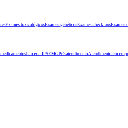
res
Exames toxicológicos
Exames genéticos
Exames check-ups
Exames d
e medicamentos
Parceria IPSEMG
Pré-atendimento
Atendimento em empr
l