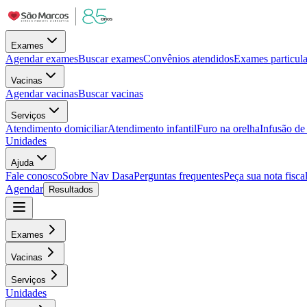
Exames
Agendar exames
Buscar exames
Convênios atendidos
Exames particula
Vacinas
Agendar vacinas
Buscar vacinas
Serviços
Atendimento domiciliar
Atendimento infantil
Furo na orelha
Infusão d
Unidades
Ajuda
Fale conosco
Sobre Nav Dasa
Perguntas frequentes
Peça sua nota fisca
Agendar
Resultados
Exames
Vacinas
Serviços
Unidades