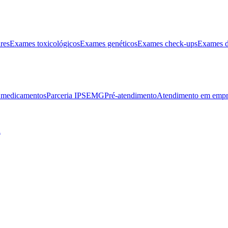
res
Exames toxicológicos
Exames genéticos
Exames check-ups
Exames d
e medicamentos
Parceria IPSEMG
Pré-atendimento
Atendimento em empr
l