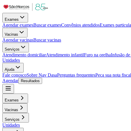
Exames
Agendar exames
Buscar exames
Convênios atendidos
Exames particula
Vacinas
Agendar vacinas
Buscar vacinas
Serviços
Atendimento domiciliar
Atendimento infantil
Furo na orelha
Infusão d
Unidades
Ajuda
Fale conosco
Sobre Nav Dasa
Perguntas frequentes
Peça sua nota fisca
Agendar
Resultados
Exames
Vacinas
Serviços
Unidades