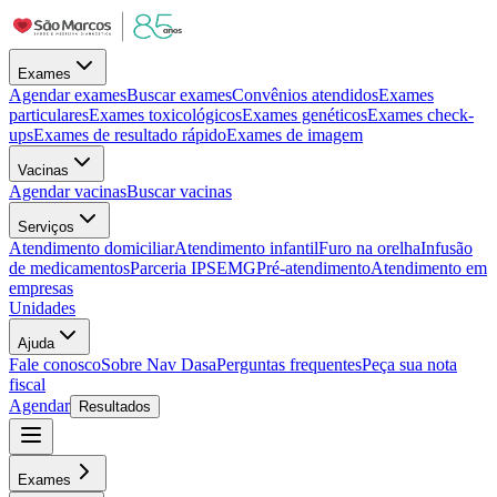
Exames
Agendar exames
Buscar exames
Convênios atendidos
Exames
particulares
Exames toxicológicos
Exames genéticos
Exames check-
ups
Exames de resultado rápido
Exames de imagem
Vacinas
Agendar vacinas
Buscar vacinas
Serviços
Atendimento domiciliar
Atendimento infantil
Furo na orelha
Infusão
de medicamentos
Parceria IPSEMG
Pré-atendimento
Atendimento em
empresas
Unidades
Ajuda
Fale conosco
Sobre Nav Dasa
Perguntas frequentes
Peça sua nota
fiscal
Agendar
Resultados
Exames