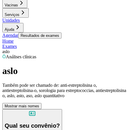
Vacinas
Serviços
Unidades
Ajuda
Agendar
Resultados de exames
Home
Exames
aslo
Análises clínicas
aslo
Também pode ser chamado de:
anti-estreptolisina o,
antiestreptolisina-o, sorologia para estreptococcias, antiestreptolisina
o, aslo, asto, aso, aslo quantitativo
Mostrar mais nomes
Qual seu convênio?