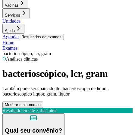
Vacinas
Serviços
Unidades
Ajuda
Agendar
Resultados de exames
Home
Exames
bacterioscópico, lcr, gram
Análises clínicas
bacterioscópico, lcr, gram
Também pode ser chamado de:
bacterioscopia de liquor,
bacterioscopico liquor, gram, liquor
Mostrar mais nomes
Resultado em até
3 dias úteis
Qual seu convênio?