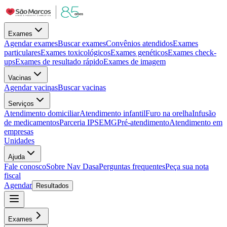
Exames
Agendar exames
Buscar exames
Convênios atendidos
Exames
particulares
Exames toxicológicos
Exames genéticos
Exames check-
ups
Exames de resultado rápido
Exames de imagem
Vacinas
Agendar vacinas
Buscar vacinas
Serviços
Atendimento domiciliar
Atendimento infantil
Furo na orelha
Infusão
de medicamentos
Parceria IPSEMG
Pré-atendimento
Atendimento em
empresas
Unidades
Ajuda
Fale conosco
Sobre Nav Dasa
Perguntas frequentes
Peça sua nota
fiscal
Agendar
Resultados
Exames