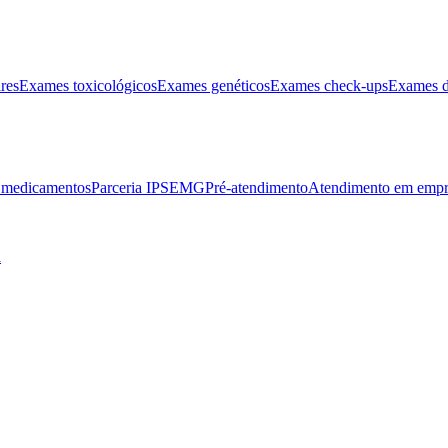
res
Exames toxicológicos
Exames genéticos
Exames check-ups
Exames d
e medicamentos
Parceria IPSEMG
Pré-atendimento
Atendimento em empr
l