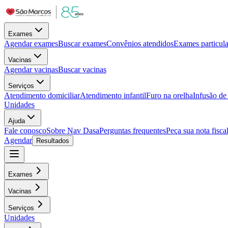
Exames
Agendar exames
Buscar exames
Convênios atendidos
Exames particula
Vacinas
Agendar vacinas
Buscar vacinas
Serviços
Atendimento domiciliar
Atendimento infantil
Furo na orelha
Infusão d
Unidades
Ajuda
Fale conosco
Sobre Nav Dasa
Perguntas frequentes
Peça sua nota fisca
Agendar
Resultados
Exames
Vacinas
Serviços
Unidades