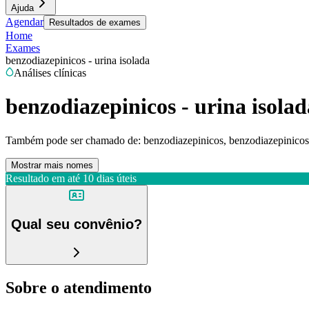
Ajuda
Agendar
Resultados de exames
Home
Exames
benzodiazepinicos - urina isolada
Análises clínicas
benzodiazepinicos - urina isolad
Também pode ser chamado de:
benzodiazepinicos, benzodiazepinicos
Mostrar mais nomes
Resultado em até
10 dias úteis
Qual seu convênio?
Sobre o atendimento