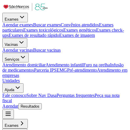
Exames
Agendar exames
Buscar exames
Convênios atendidos
Exames
particulares
Exames toxicológicos
Exames genéticos
Exames check-
ups
Exames de resultado rápido
Exames de imagem
Vacinas
Agendar vacinas
Buscar vacinas
Serviços
Atendimento domiciliar
Atendimento infantil
Furo na orelha
Infusão
de medicamentos
Parceria IPSEMG
Pré-atendimento
Atendimento em
empresas
Unidades
Ajuda
Fale conosco
Sobre Nav Dasa
Perguntas frequentes
Peça sua nota
fiscal
Agendar
Resultados
Exames