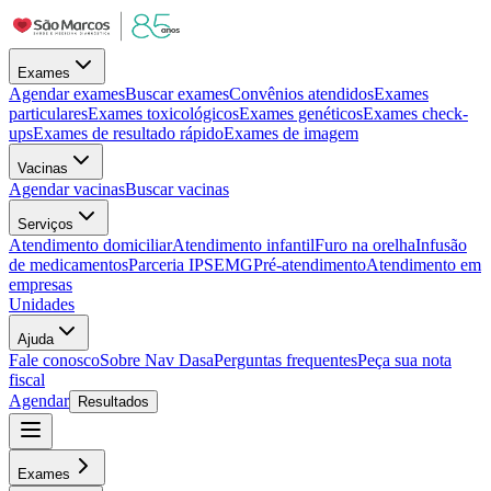
Exames
Agendar exames
Buscar exames
Convênios atendidos
Exames
particulares
Exames toxicológicos
Exames genéticos
Exames check-
ups
Exames de resultado rápido
Exames de imagem
Vacinas
Agendar vacinas
Buscar vacinas
Serviços
Atendimento domiciliar
Atendimento infantil
Furo na orelha
Infusão
de medicamentos
Parceria IPSEMG
Pré-atendimento
Atendimento em
empresas
Unidades
Ajuda
Fale conosco
Sobre Nav Dasa
Perguntas frequentes
Peça sua nota
fiscal
Agendar
Resultados
Exames