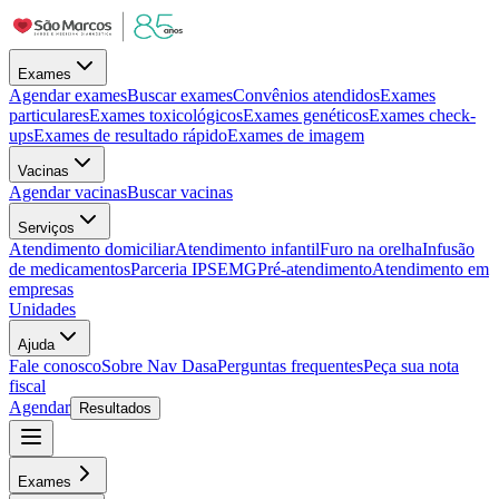
Exames
Agendar exames
Buscar exames
Convênios atendidos
Exames
particulares
Exames toxicológicos
Exames genéticos
Exames check-
ups
Exames de resultado rápido
Exames de imagem
Vacinas
Agendar vacinas
Buscar vacinas
Serviços
Atendimento domiciliar
Atendimento infantil
Furo na orelha
Infusão
de medicamentos
Parceria IPSEMG
Pré-atendimento
Atendimento em
empresas
Unidades
Ajuda
Fale conosco
Sobre Nav Dasa
Perguntas frequentes
Peça sua nota
fiscal
Agendar
Resultados
Exames