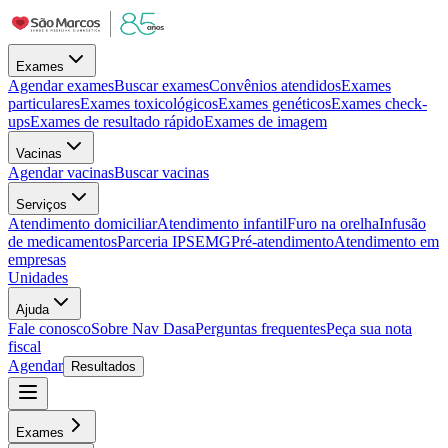
Exames
Agendar exames
Buscar exames
Convênios atendidos
Exames
particulares
Exames toxicológicos
Exames genéticos
Exames check-
ups
Exames de resultado rápido
Exames de imagem
Vacinas
Agendar vacinas
Buscar vacinas
Serviços
Atendimento domiciliar
Atendimento infantil
Furo na orelha
Infusão
de medicamentos
Parceria IPSEMG
Pré-atendimento
Atendimento em
empresas
Unidades
Ajuda
Fale conosco
Sobre Nav Dasa
Perguntas frequentes
Peça sua nota
fiscal
Agendar
Resultados
Exames