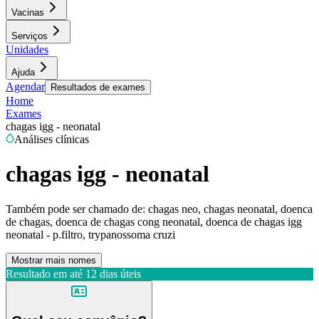
Vacinas
Serviços
Unidades
Ajuda
Agendar
Resultados de exames
Home
Exames
chagas igg - neonatal
Análises clínicas
chagas igg - neonatal
Também pode ser chamado de:
chagas neo, chagas neonatal, doenca
de chagas, doenca de chagas cong neonatal, doenca de chagas igg
neonatal - p.filtro, trypanossoma cruzi
Mostrar mais nomes
Resultado em até
12 dias úteis