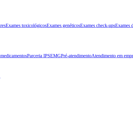
res
Exames toxicológicos
Exames genéticos
Exames check-ups
Exames d
e medicamentos
Parceria IPSEMG
Pré-atendimento
Atendimento em empr
l