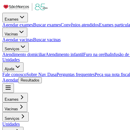
Exames
Agendar exames
Buscar exames
Convênios atendidos
Exames particula
Vacinas
Agendar vacinas
Buscar vacinas
Serviços
Atendimento domiciliar
Atendimento infantil
Furo na orelha
Infusão d
Unidades
Ajuda
Fale conosco
Sobre Nav Dasa
Perguntas frequentes
Peça sua nota fisca
Agendar
Resultados
Exames
Vacinas
Serviços
Unidades