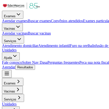
Exames
Agendar exames
Buscar exames
Convênios atendidos
Exames particula
Vacinas
Agendar vacinas
Buscar vacinas
Serviços
Atendimento domiciliar
Atendimento infantil
Furo na orelha
Infusão d
Unidades
Ajuda
Fale conosco
Sobre Nav Dasa
Perguntas frequentes
Peça sua nota fisca
Agendar
Resultados
Exames
Vacinas
Serviços
Unidades