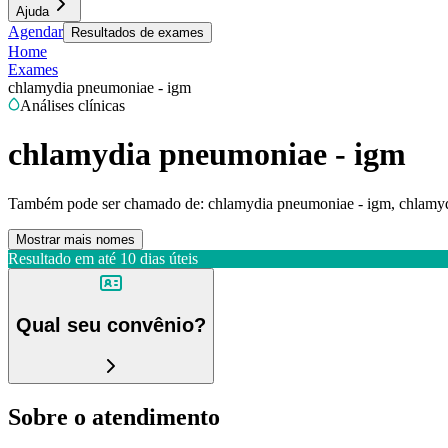
Ajuda
Agendar
Resultados de exames
Home
Exames
chlamydia pneumoniae - igm
Análises clínicas
chlamydia pneumoniae - igm
Também pode ser chamado de:
chlamydia pneumoniae - igm, chlamy
Mostrar mais nomes
Resultado em até
10 dias úteis
Qual seu convênio?
Sobre o atendimento