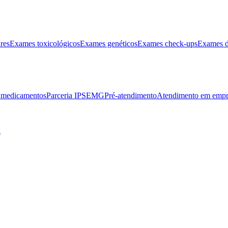
res
Exames toxicológicos
Exames genéticos
Exames check-ups
Exames d
e medicamentos
Parceria IPSEMG
Pré-atendimento
Atendimento em empr
l