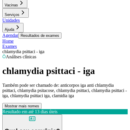
Vacinas
Serviços
Unidades
Ajuda
Agendar
Resultados de exames
Home
Exames
chlamydia psittaci - iga
Análises clínicas
chlamydia psittaci - iga
Também pode ser chamado de:
anticorpos iga anti chlamydia
psittaci, chlamydia psitacose, chlamydia psittaci, chlamydia psittaci -
iga, chlamydia psittaci iga, clamidia iga
Mostrar mais nomes
Resultado em até
13 dias úteis