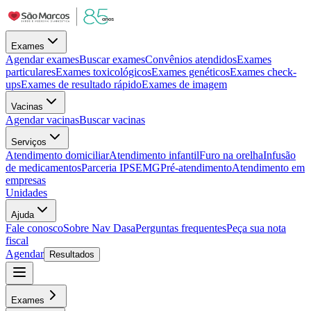
Exames
Agendar exames
Buscar exames
Convênios atendidos
Exames
particulares
Exames toxicológicos
Exames genéticos
Exames check-
ups
Exames de resultado rápido
Exames de imagem
Vacinas
Agendar vacinas
Buscar vacinas
Serviços
Atendimento domiciliar
Atendimento infantil
Furo na orelha
Infusão
de medicamentos
Parceria IPSEMG
Pré-atendimento
Atendimento em
empresas
Unidades
Ajuda
Fale conosco
Sobre Nav Dasa
Perguntas frequentes
Peça sua nota
fiscal
Agendar
Resultados
Exames