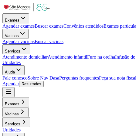
Exames
Agendar exames
Buscar exames
Convênios atendidos
Exames particula
Vacinas
Agendar vacinas
Buscar vacinas
Serviços
Atendimento domiciliar
Atendimento infantil
Furo na orelha
Infusão d
Unidades
Ajuda
Fale conosco
Sobre Nav Dasa
Perguntas frequentes
Peça sua nota fisca
Agendar
Resultados
Exames
Vacinas
Serviços
Unidades