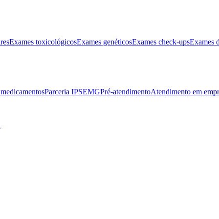
res
Exames toxicológicos
Exames genéticos
Exames check-ups
Exames d
e medicamentos
Parceria IPSEMG
Pré-atendimento
Atendimento em empr
l