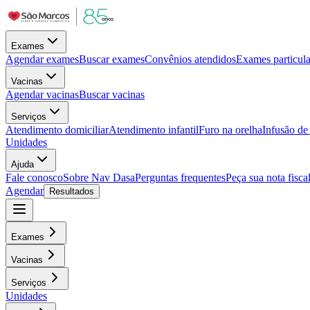
Exames
Agendar exames
Buscar exames
Convênios atendidos
Exames particula
Vacinas
Agendar vacinas
Buscar vacinas
Serviços
Atendimento domiciliar
Atendimento infantil
Furo na orelha
Infusão d
Unidades
Ajuda
Fale conosco
Sobre Nav Dasa
Perguntas frequentes
Peça sua nota fisca
Agendar
Resultados
Exames
Vacinas
Serviços
Unidades