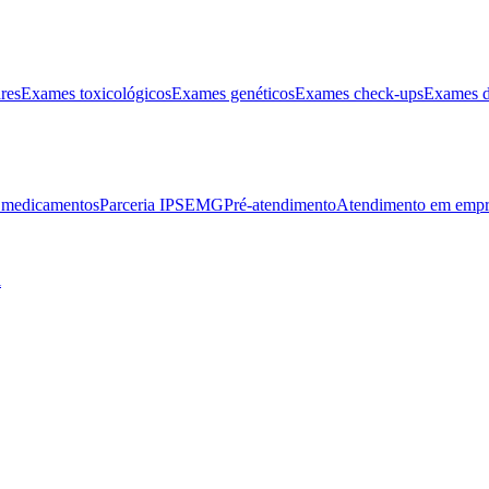
res
Exames toxicológicos
Exames genéticos
Exames check-ups
Exames d
e medicamentos
Parceria IPSEMG
Pré-atendimento
Atendimento em empr
l