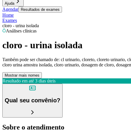
Ajuda
Agendar
Resultados de exames
Home
Exames
cloro - urina isolada
Análises clínicas
cloro - urina isolada
Também pode ser chamado de:
cl urinario, cloreto, cloreto urinario, 
cloro urina amostra isolada, cloro urinario, dosagem de cloro, dosagem
Mostrar mais nomes
Resultado em até
3 dias úteis
Qual seu convênio?
Sobre o atendimento