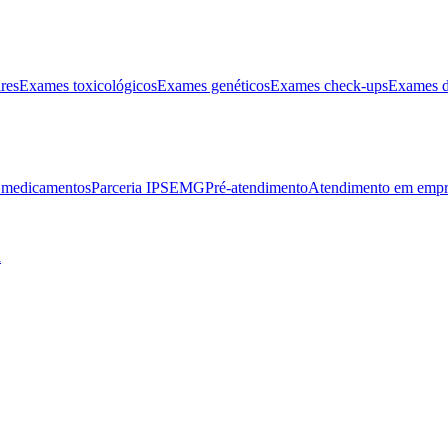
res
Exames toxicológicos
Exames genéticos
Exames check-ups
Exames d
e medicamentos
Parceria IPSEMG
Pré-atendimento
Atendimento em empr
l