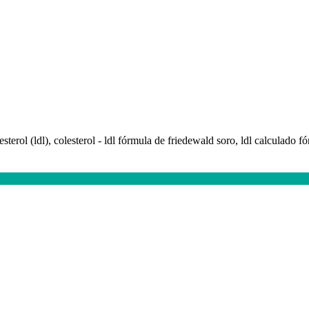
olesterol (ldl), colesterol - ldl fórmula de friedewald soro, ldl calculado f