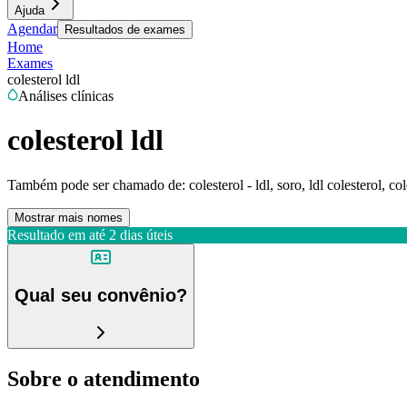
Ajuda
Agendar
Resultados de exames
Home
Exames
colesterol ldl
Análises clínicas
colesterol ldl
Também pode ser chamado de:
colesterol - ldl, soro, ldl colesterol, c
Mostrar mais nomes
Resultado em até
2 dias úteis
Qual seu convênio?
Sobre o atendimento