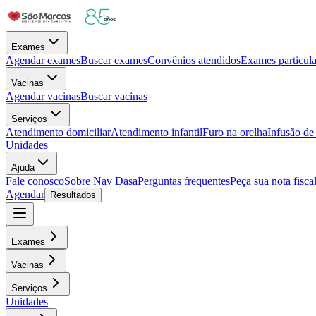
Exames
Agendar exames
Buscar exames
Convênios atendidos
Exames particula
Vacinas
Agendar vacinas
Buscar vacinas
Serviços
Atendimento domiciliar
Atendimento infantil
Furo na orelha
Infusão d
Unidades
Ajuda
Fale conosco
Sobre Nav Dasa
Perguntas frequentes
Peça sua nota fisca
Agendar
Resultados
Exames
Vacinas
Serviços
Unidades