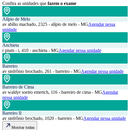
Confira as unidades que
fazem o exame
Alípio de Melo
av abílio machado, 2325 - alípio de melo - MG
Agendar nessa
unidade
Anchieta
r pium - i, 410 - anchieta - MG
Agendar nessa unidade
Barreiro
av sinfrônio brochado, 261 - barreiro - MG
Agendar nessa unidade
Barreiro de Cima
av waldyr soeiro emerich, 116 - barreiro de cima - MG
Agendar
nessa unidade
Barreiro II
av sinfrônio brochado, 1020 - barreiro - MG
Agendar nessa unidade
Mostrar todas