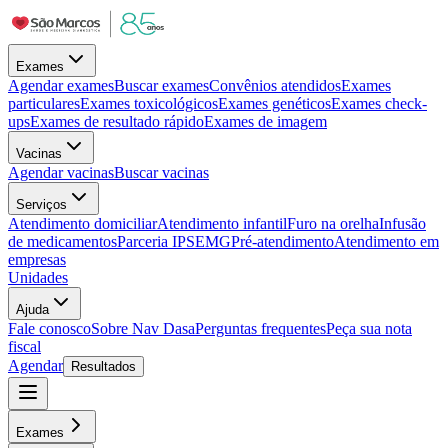
Exames
Agendar exames
Buscar exames
Convênios atendidos
Exames
particulares
Exames toxicológicos
Exames genéticos
Exames check-
ups
Exames de resultado rápido
Exames de imagem
Vacinas
Agendar vacinas
Buscar vacinas
Serviços
Atendimento domiciliar
Atendimento infantil
Furo na orelha
Infusão
de medicamentos
Parceria IPSEMG
Pré-atendimento
Atendimento em
empresas
Unidades
Ajuda
Fale conosco
Sobre Nav Dasa
Perguntas frequentes
Peça sua nota
fiscal
Agendar
Resultados
Exames